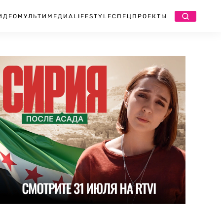
ИДЕО
МУЛЬТИМЕДИА
LIFESTYLE
СПЕЦПРОЕКТЫ