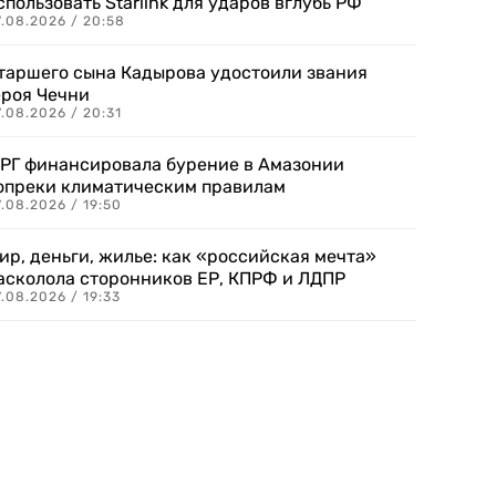
спользовать Starlink для ударов вглубь РФ
7.08.2026 / 20:58
таршего сына Кадырова удостоили звания
ероя Чечни
.08.2026 / 20:31
РГ финансировала бурение в Амазонии
опреки климатическим правилам
.08.2026 / 19:50
ир, деньги, жилье: как «российская мечта»
асколола сторонников ЕР, КПРФ и ЛДПР
.08.2026 / 19:33