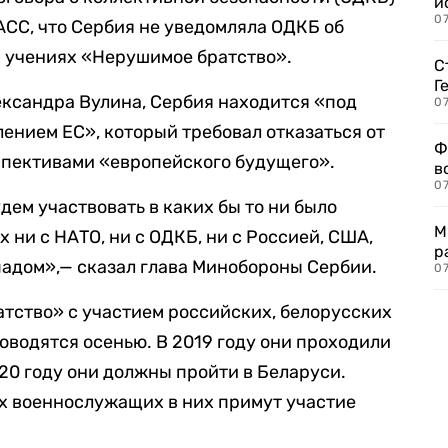
и
0
СС, что Сербия не уведомляла ОДКБ об
х учениях «Нерушимое братство».
С
Г
ксандра Вулина, Сербия находится «под
07
нием ЕС», который требовал отказаться от
Ф
спективами «европейского будущего».
в
07
дем участвовать в каких бы то ни было
М
 ни с НАТО, ни с ОДКБ, ни с Россией, США,
р
ападом»,— сказал глава Минобороны Сербии.
07
тство» с участием российских, белорусских
оводятся осенью. В 2019 году они проходили
2020 году они должны пройти в Беларуси.
их военнослужащих в них примут участие