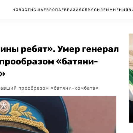
НОВОСТИ
США
ЕВРОПА
ЕВРАЗИЯ
ОБЪЯСНЯЕМ
МНЕНИЯ
В
пины ребят». Умер генерал
 прообразом «батяни-
э»
тавший прообразом «батяни-комбата»