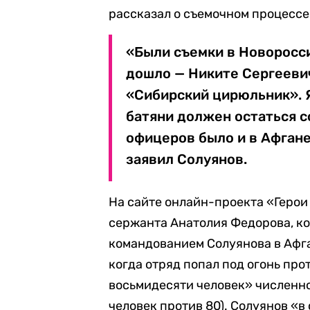
рассказал о съемочном процессе
«Были съемки в Новоросси
дошло — Никите Сергееви
«Сибирский цирюльник». Я
батяни должен остаться 
офицеров было и в Афгане,
заявил Солуянов.
На сайте онлайн-проекта «Геро
сержанта Анатолия Федорова, ко
командованием Солуянова в Афга
когда отряд попал под огонь пр
восьмидесяти человек» численно
человек против 80). Солуянов «