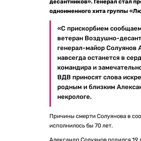
десантников». Генерал стал п
одноименного хита группы «Л
«С прискорбием сообщаем,
ветеран Воздушно-десант
генерал-майор Солуянов 
навсегда останется в сер
командира и замечательн
ВДВ приносят слова искре
родным и близким Алексан
некрологе.
Причины смерти Солуянова в соо
исполнилось бы 70 лет.
Александр Солуянов родился 19 