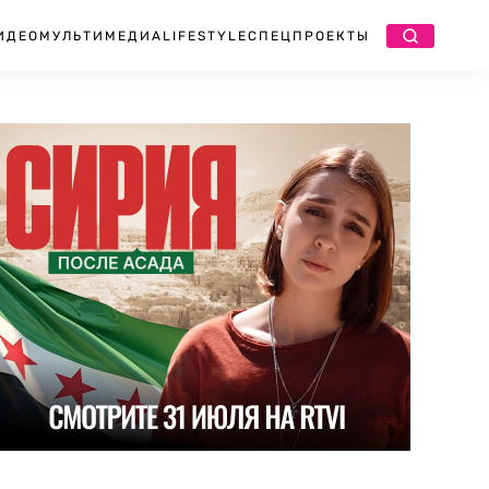
ИДЕО
МУЛЬТИМЕДИА
LIFESTYLE
СПЕЦПРОЕКТЫ