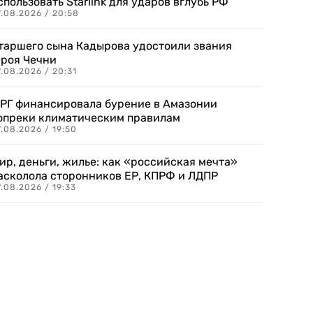
спользовать Starlink для ударов вглубь РФ
7.08.2026 / 20:58
таршего сына Кадырова удостоили звания
ероя Чечни
.08.2026 / 20:31
РГ финансировала бурение в Амазонии
опреки климатическим правилам
.08.2026 / 19:50
ир, деньги, жилье: как «российская мечта»
асколола сторонников ЕР, КПРФ и ЛДПР
.08.2026 / 19:33