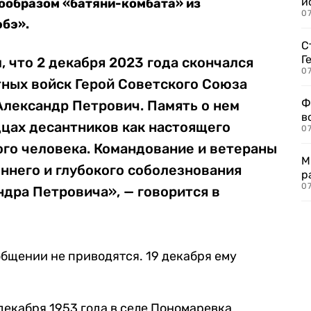
и
рообразом «батяни-комбата» из
0
юбэ».
С
Г
 что 2 декабря 2023 года скончался
07
ных войск Герой Советского Союза
Ф
Александр Петрович. Память о нем
в
дцах десантников как настоящего
07
ого человека. Командование и ветераны
М
ннего и глубокого соболезнования
р
07
дра Петровича», — говорится в
бщении не приводятся. 19 декабря ему
декабря 1953 года в селе Пономаревка