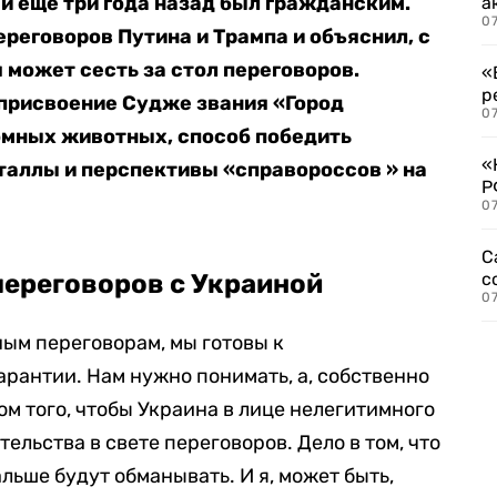
й еще три года назад был гражданским.
а
07
ереговоров Путина и Трампа и объяснил, с
 может сесть за стол переговоров.
«
р
 присвоение Судже звания «Город
07
омных животных, способ победить
«
аллы и перспективы «справороссов » на
Р
07
С
переговоров с Украиной
с
07
ным переговорам, мы готовы к
арантии. Нам нужно понимать, а, собственно
том того, чтобы Украина в лице нелегитимного
ельства в свете переговоров. Дело в том, что
льше будут обманывать. И я, может быть,