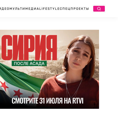
ИДЕО
МУЛЬТИМЕДИА
LIFESTYLE
СПЕЦПРОЕКТЫ