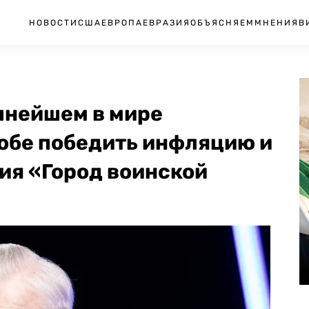
НОВОСТИ
США
ЕВРОПА
ЕВРАЗИЯ
ОБЪЯСНЯЕМ
МНЕНИЯ
В
пнейшем в мире
собе победить инфляцию и
ия «Город воинской