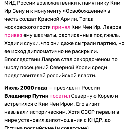
МИД России возложил венки к памятнику Ким
Ир Сену и к монументу «Освобождение» в
честь солдат Красной Армии. Тогда
московского гостя
принял
Ким Чен Ир. Лавров
привез
ему шахматы, расписанные под гжель.
Ходили слухи, что они даже сыграли партию, но
ее исход дипломатично не раскрыли.
Впоследствии Лавров стал рекордсменом по
числу посещений Северной Кореи среди
представителей российской власти.
Июль 2000 года
— президент России
Владимир Путин
посетил
Северную Корею и
встретился с Ким Чен Иром. Его визит
называли историческим. Хотя СССР первым в
мире установил дипотношения с КНДР, до
Путина российские (и советские)