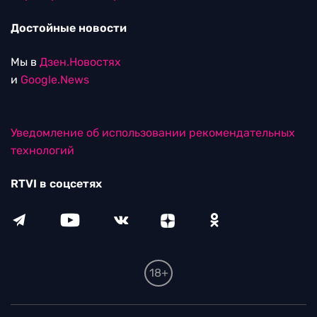
Достойные новости
Мы в
Дзен.Новостях
и
Google.News
Уведомление об использовании рекомендательных
технологий
RTVI в соцсетях
18+