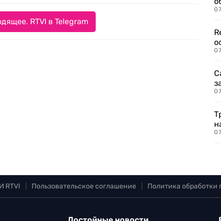
о
07
дящее. RTVI в Telegram
R
о
07
С
з
07
Т
н
07
И RTVI
|
Пользовательское соглашение
|
Политика обработки
Достойные новости