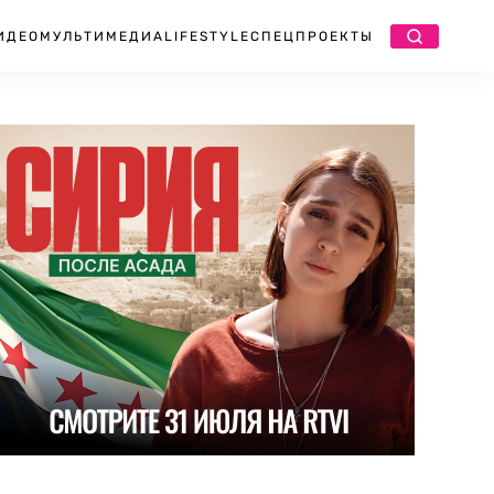
ИДЕО
МУЛЬТИМЕДИА
LIFESTYLE
СПЕЦПРОЕКТЫ