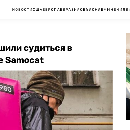
НОВОСТИ
США
ЕВРОПА
ЕВРАЗИЯ
ОБЪЯСНЯЕМ
МНЕНИЯ
В
шили судиться в
е Samocat