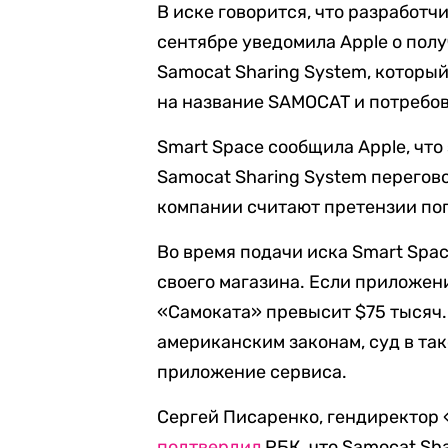
В иске говорится, что разработч
сентябре уведомила Apple о пол
Samocat Sharing System, которы
на название SAMOCAT и потребов
Smart Space сообщила Apple, что
Samocat Sharing System перегов
компании считают претензии по
Во время подачи иска Smart Spac
своего магазина. Если приложени
«Самоката» превысит $75 тысяч. 
американским законам, суд в та
приложение сервиса.
Сергей Писаренко, гендиректор 
подтвердил
РБК, что Samocat Sh