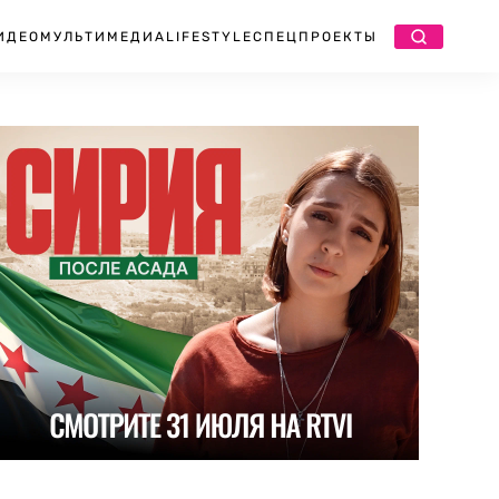
ИДЕО
МУЛЬТИМЕДИА
LIFESTYLE
СПЕЦПРОЕКТЫ