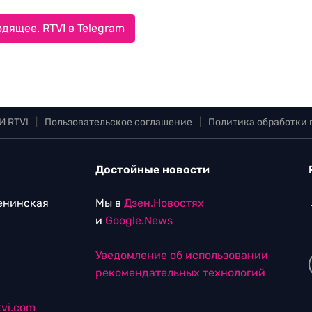
дящее. RTVI в Telegram
И RTVI
|
Пользовательское соглашение
|
Политика обработки
Достойные новости
Ленинская
Мы в
Дзен.Новостях
и
Google.News
Уведомление об использовании
рекомендательных технологий
vi.com