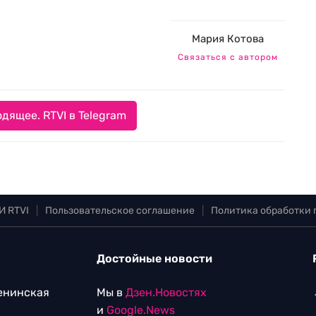
Мария Котова
Связаться с автором
дящее. RTVI в Telegram
И RTVI
|
Пользовательское соглашение
|
Политика обработки
Достойные новости
Ленинская
Мы в
Дзен.Новостях
и
Google.News