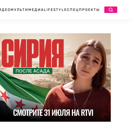
ИДЕО
МУЛЬТИМЕДИА
LIFESTYLE
СПЕЦПРОЕКТЫ