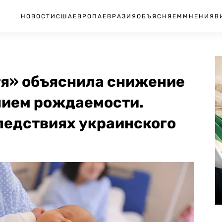
НОВОСТИ
США
ЕВРОПА
ЕВРАЗИЯ
ОБЪЯСНЯЕМ
МНЕНИЯ
В
тя» объяснила снижение
нием рождаемости.
ледствиях украинского