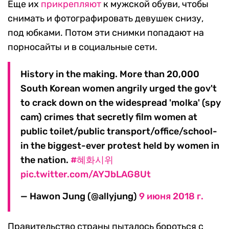
Еще их
прикрепляют
к мужской обуви, чтобы
снимать и фотографировать девушек снизу,
под юбками. Потом эти снимки попадают на
порносайты и в социальные сети.
History in the making. More than 20,000
South Korean women angrily urged the gov't
to crack down on the widespread 'molka' (spy
cam) crimes that secretly film women at
public toilet/public transport/office/school-
in the biggest-ever protest held by women in
the nation.
#혜화시위
pic.twitter.com/AYJbLAG8Ut
— Hawon Jung (@allyjung)
9 июня 2018 г.
Правительство страны пыталось бороться с