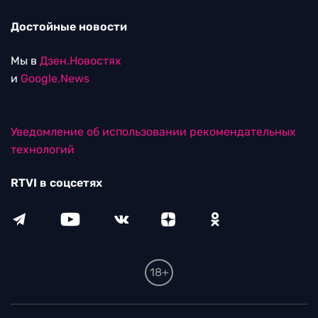
Достойные новости
Мы в
Дзен.Новостях
и
Google.News
Уведомление об использовании рекомендательных
технологий
RTVI в соцсетях
18+