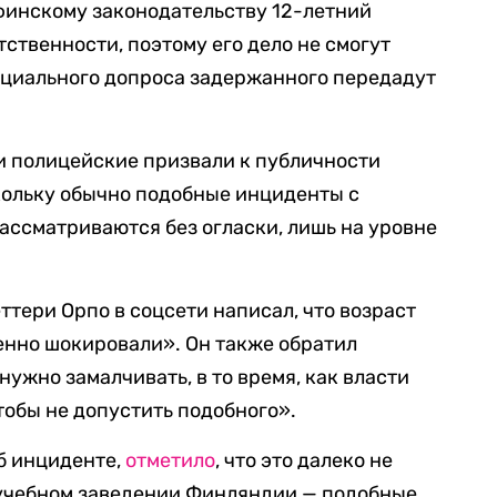
 финскому законодательству 12-летний
тственности, поэтому его дело не смогут
ициального допроса задержанного передадут
и полицейские призвали к публичности
кольку обычно подобные инциденты с
ссматриваются без огласки, лишь на уровне
ери Орпо в соцсети написал, что возраст
енно шокировали». Он также обратил
нужно замалчивать, в то время, как власти
тобы не допустить подобного».
об инциденте,
отметило
, что это далеко не
 учебном заведении Финляндии — подобные