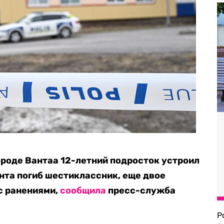
ороде Вантаа 12-летний подросток устроил
ента погиб шестиклассник, еще двое
с ранениями,
сообщила
пресс-служба
Р