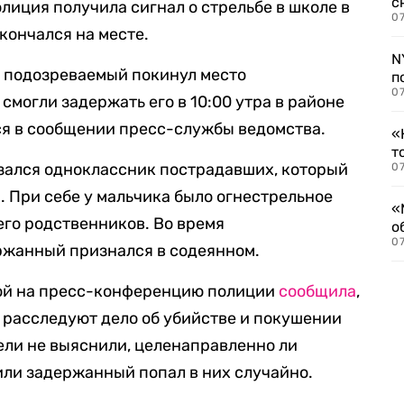
с
лиция получила сигнал о стрельбе в школе в
07
кончался на месте.
N
, подозреваемый покинул место
п
07
могли задержать его в 10:00 утра в районе
ся в сообщении пресс-службы ведомства.
«
т
зался одноклассник пострадавших, который
07
. При себе у мальчика было огнестрельное
«
его родственников. Во время
о
07
ржанный признался в содеянном.
ылкой на пресс-конференцию полиции
сообщила
,
 расследуют дело об убийстве и покушении
ели не выяснили, целенаправленно ли
или задержанный попал в них случайно.