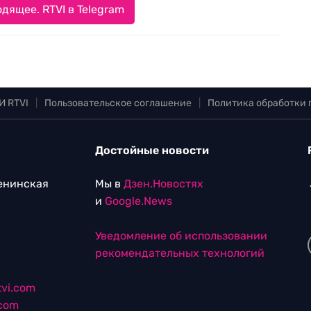
дящее. RTVI в Telegram
И RTVI
|
Пользовательское соглашение
|
Политика обработки
Достойные новости
Ленинская
Мы в
Дзен.Новостях
и
Google.News
Уведомление об использовании
рекомендательных технологий
vi.com
.com