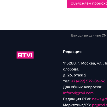
Объясняем происхо
Выходные данные СМ
Редакция
115280, г. Москва, ул. 
слобода,
д. 26, этаж 2
тел:
+7 (499) 579-86-96
Для общих вопросов:
Infortvi@rtvi.com
Редакция RTVI:
news@rt
Маркетинг/PR:
pr@rtvi