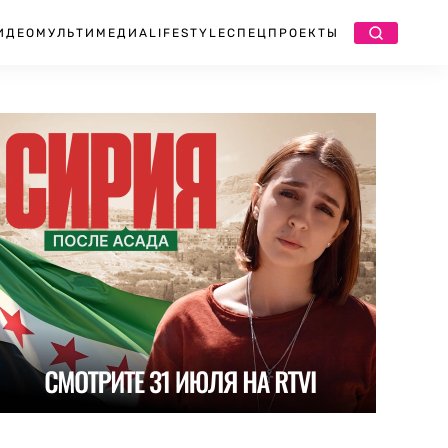
ИДЕО
МУЛЬТИМЕДИА
LIFESTYLE
СПЕЦПРОЕКТЫ