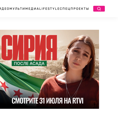
ИДЕО
МУЛЬТИМЕДИА
LIFESTYLE
СПЕЦПРОЕКТЫ