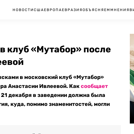
НОВОСТИ
США
ЕВРОПА
ЕВРАЗИЯ
ОБЪЯСНЯЕМ
МНЕНИЯ
В
в клуб «Мутабор» после
еевой
ысками в московский клуб «Мутабор»
ера Анастасии Ивлеевой. Как
сообщает
 21 декабря в заведении должна была
ия, куда, помимо знаменитостей, могли