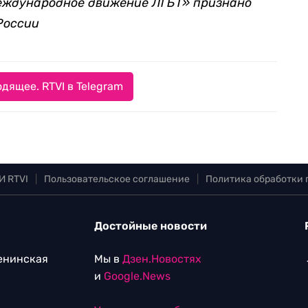
международное движение ЛГБТ» признано
России
дящее. RTVI в Telegram
И RTVI
|
Пользовательское соглашение
|
Политика обработки
Достойные новости
Ленинская
Мы в
Дзен.Новостях
и
Google.News