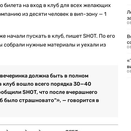
о билета на вход в клуб для всех желающих
Л
компанию из десяти человек в вип-зону — 1
з
0
е начали пускать в клуб, пишет SHOT. По его
В
с
ы собрали нужные материалы и уехали из
0
«
в
0
с вечеринка должна быть в полном
 в клуб вошло всего порядка 30—40
сообщили SHOT, что после вчерашнего
б было страшновато“», — говорится в