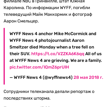
филиале NBC в Гринвилле, штат Южная
Каролина. По информации WYFF, погибли
телеведущий Майк Маккормик и фотограф
Аарон Смельцер.
WYFF News 4 anchor Mike McCormick and
WYFF News 4 photojournalist Aaron
Smeltzer died Monday when a tree fell on
their SUV.
https://t.co/VZZKA6K6qq
All of us
at WYFF News 4 are grieving. We are a family.
pic.twitter.com/IQmZ6prUIH
— WYFF News 4 (@wyffnews4)
28 мая 2018 г.
Сотрудники телеканала делали репортаж о
последствиях шторма.