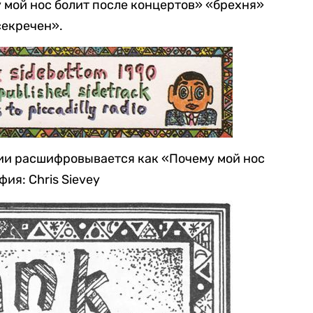
 мой нос болит после концертов» «брехня»
асекречен».
ии расшифровывается как «Почему мой нос
ия: Chris Sievey