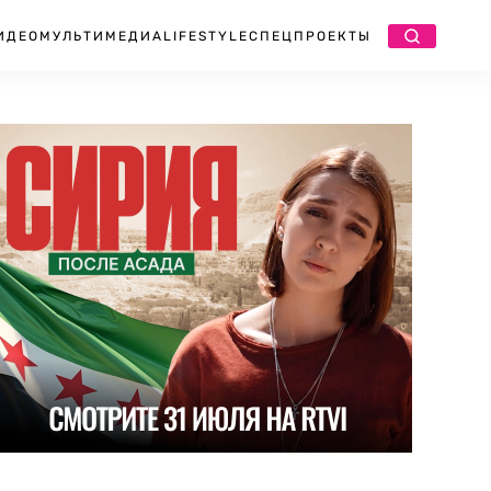
ИДЕО
МУЛЬТИМЕДИА
LIFESTYLE
СПЕЦПРОЕКТЫ