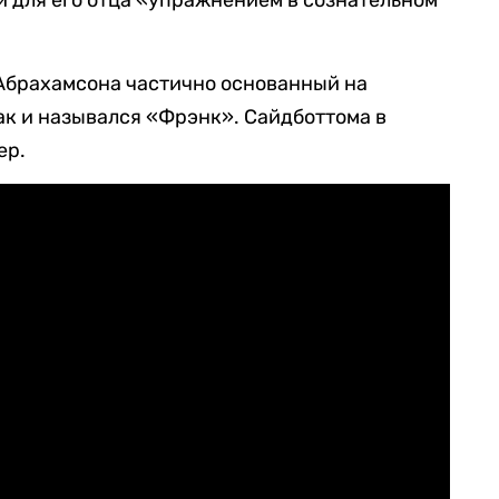
и для его отца «упражнением в сознательном
 Абрахамсона частично основанный на
ак и назывался «Фрэнк». Сайдботтома в
ер.