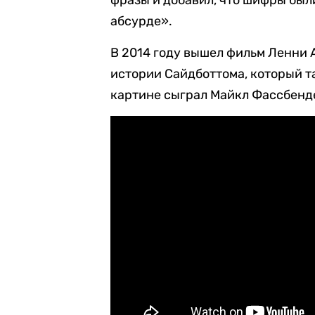
фразы и добавил, что шифры был
абсурде».
В 2014 году вышел фильм Ленни
истории Сайдботтома, который т
картине сыграл Майкл Фассбенд