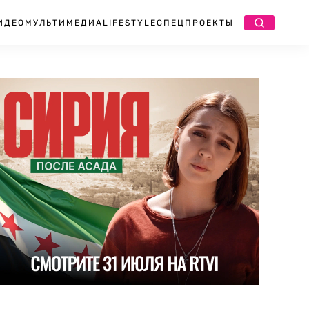
ИДЕО
МУЛЬТИМЕДИА
LIFESTYLE
СПЕЦПРОЕКТЫ