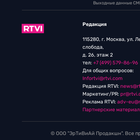
Выходные данные СМ
Редакция
115280, г. Москва, ул. 
слобода,
д. 26, этаж 2
тел:
+7 (499) 579-86-96
Для общих вопросов:
Infortvi@rtvi.com
Редакция RTVI:
news@rt
Маркетинг/PR:
pr@rtvi
Реклама RTVI:
adv-eu@r
Партнерские материа
© ООО "ЭрТиВиАй Продакшн". Все пр