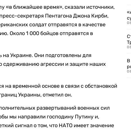
пу «в ближайшее время», сказали источники,
«
 пресс-секретаря Пентагона Джона Кирби,
с
08
ериканских солдат отправятся в качестве
ю. Около 1 000 бойцов отправятся в
С
Т
08
ь на Украине. Они подготовлены для
В
о сдерживанию агрессии и защите наших
р
08
я на временной основе в связи с обстановкой
границ Украины, отметил он.
ополнительных развертываний военных сил
тобы мы направили господину Путину и,
еткий сигнал о том, что НАТО имеет значение