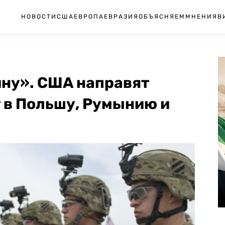
НОВОСТИ
США
ЕВРОПА
ЕВРАЗИЯ
ОБЪЯСНЯЕМ
МНЕНИЯ
В
ину». США направят
 в Польшу, Румынию и