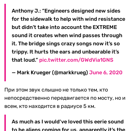
Anthony J.: “Engineers designed new sides
for the sidewalk to help with wind resistance
but didn’t take into account the EXTREME
sound it creates when wind passes through
it. The bridge sings crazy songs now it’s so
trippy. It hurts the ears and unbearable it’s
that loud.”
pic.twitter.com/GWdVia1GNS
— Mark Krueger (@markkrueg)
June 6, 2020
При этом звук слышно не только тем, кто
непосредственно передвигается по мосту, но и
всем, кто находится в радиусе 5 км.
As much as I would‘ve loved this eerie sound
to be aliens coming for us, apparently it’s the