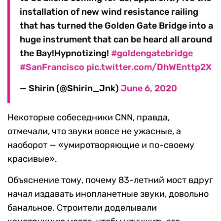
installation of new wind resistance railing
that has turned the Golden Gate Bridge into a
huge instrument that can be heard all around
the Bay!Hypnotizing!
#goldengatebridge
#SanFrancisco
pic.twitter.com/DhWEnttp2X
— Shirin (@Shirin_Jnk)
June 6, 2020
Некоторые собеседники CNN, правда,
отмечали, что звуки вовсе не ужасные, а
наоборот — «умиротворяющие и по-своему
красивые».
Объяснение тому, почему 83-летний мост вдруг
начал издавать инопланетные звуки, довольно
банальное. Строители доделывали