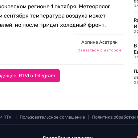
о
осковском регионе 1 октября. Метеоролог
06
ни сентября температура воздуха может
R
елей, но после придет холодный фронт.
И
0
Арпине Асатрян
В
Связаться с автором
Е
06
П
дящее. RTVI в Telegram
о
06
И RTVI
|
Пользовательское соглашение
|
Политика обработки