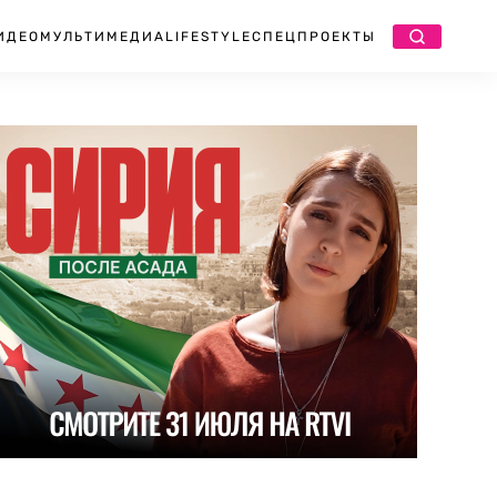
ИДЕО
МУЛЬТИМЕДИА
LIFESTYLE
СПЕЦПРОЕКТЫ