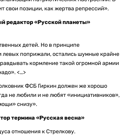
ит свои позиции, как жертва репрессий».
ый редактор «Русской планеты»
венных детей. Но в принципе
и левых поприжали, остались шумные крайне
правдывать кормление такой огромной армии
надо». <…>
полковник ФСБ Гиркин должен же хорошо
огда не любили и не любят «инициативников»,
мощи» снизу».
втор термина «Русская весна»
уса отношения к Стрелкову.