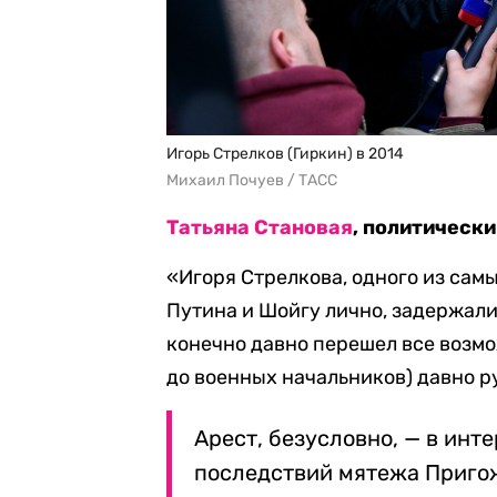
Игорь Стрелков (Гиркин) в 2014
Михаил Почуев / ТАСС
Татьяна Становая
, политическ
«Игоря Стрелкова, одного из сам
Путина и Шойгу лично, задержали.
конечно давно перешел все возмо
до военных начальников) давно ру
Арест, безусловно, — в инт
последствий мятежа Приго