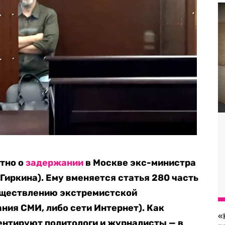
стно о
задержании
в Москве экс-министра
Гиркина). Ему вменяется статья 280 часть
уществлению экстремистской
ния СМИ, либо сети Интернет
). Как
«
нтируют политологи и журналисты — в