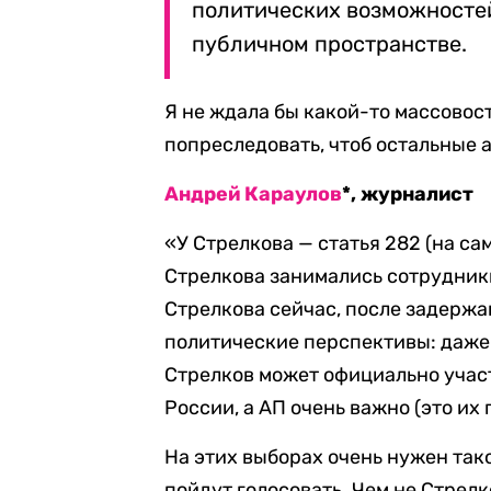
политических возможностей
публичном пространстве.
Я не ждала бы какой-то массовос
попреследовать, чтоб остальные 
Андрей Караулов
*, журналист
«У Стрелкова — статья 282 (на са
Стрелкова занимались сотрудники
Стрелкова сейчас, после задерж
политические перспективы: даже е
Стрелков может официально учас
России, а АП очень важно (это их
На этих выборах очень нужен так
пойдут голосовать. Чем не Стрел