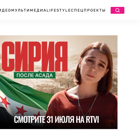
ИДЕО
МУЛЬТИМЕДИА
LIFESTYLE
СПЕЦПРОЕКТЫ