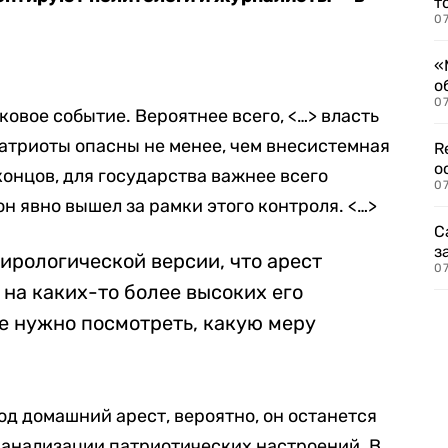
т
07
«
о
07
овое событие. Вероятнее всего, <…> власть
атриоты опасны не менее, чем внесистемная
R
о
концов, для государства важнее всего
07
он явно вышел за рамки этого контроля. <…>
С
з
ирологической версии, что арест
07
на каких-то более высоких его
ае нужно посмотреть, какую меру
од домашний арест, вероятно, он останется
анализации патриотических настроений. В