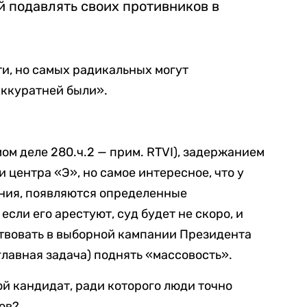
 подавлять своих противников в
ти, но самых радикальных могут
аккуратней были».
мом деле 280.ч.2 — прим. RTVI), задержанием
 центра «Э», но самое интересное, что у
ания, появляются определенные
сли его арестуют, суд будет не скоро, и
твовать в выборной кампании Президента
 главная задача) поднять «массовость».
ой кандидат, ради которого люди точно
ков?