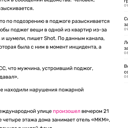
г
09
азыскивается.
С
то
по подозрению в поджоге разыскивается
з
обы поджег вещи в одной из квартир из-за
0
ь и шумели, пишет
Shot.
По данным канала,
Л
торая была с ним в момент инцидента, а
з
0
В
С, что мужчина, устроивший поджог,
с
давал».
0
нее находили нарушения пожарной
Международной улице
произошел
вечером 21
е четыре этажа дома занимает отель «МКМ»,