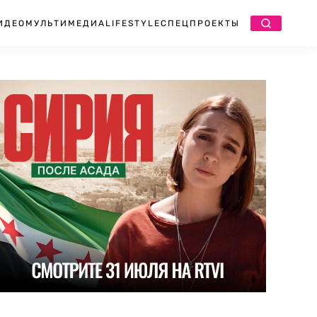
ИДЕО
МУЛЬТИМЕДИА
LIFESTYLE
СПЕЦПРОЕКТЫ