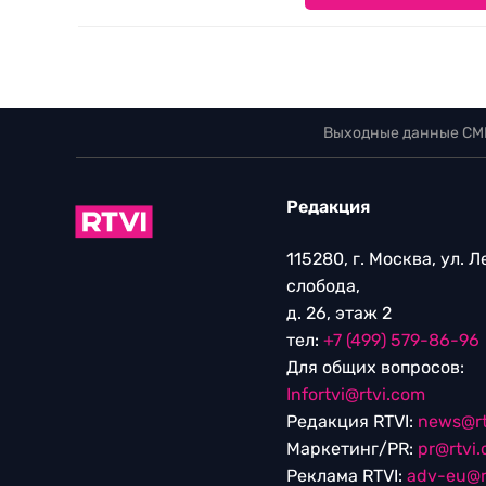
Выходные данные СМ
Редакция
115280, г. Москва, ул. 
слобода,
д. 26, этаж 2
тел:
+7 (499) 579-86-96
Для общих вопросов:
Infortvi@rtvi.com
Редакция RTVI:
news@rt
Маркетинг/PR:
pr@rtvi
Реклама RTVI:
adv-eu@r