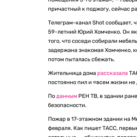
причастный к поджогу, сейчас р
Телеграм-канал
Shot
сообщает
,
ч
59-летний Юрий Хомченко. Он як
того, что соседи собирали мебел
задержана знакомая Хомченко, ко
потом пыталась сбежать.
Жительница дома
рассказала
ТАС
постоянно пил и «всем жизни не 
По
данным
РЕН ТВ, в здании ра
безопасности.
Пожар в 17-этажном здании на 
февраля. Как пишет ТАСС, первы