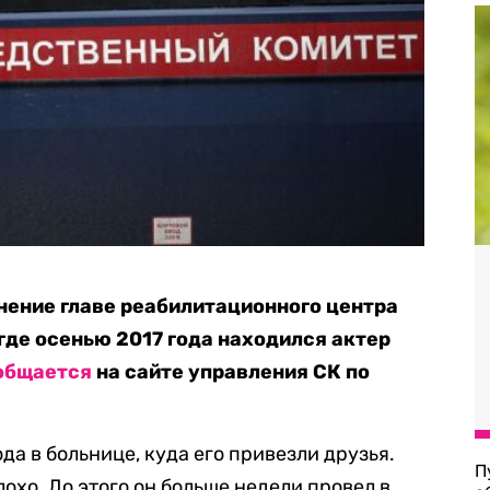
нение главе реабилитационного центра
где осенью 2017 года находился актер
общается
на сайте управления СК по
ода в больнице, куда его привезли друзья.
П
лохо. До этого он больше недели провел в