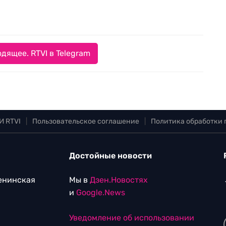
дящее. RTVI в Telegram
И RTVI
|
Пользовательское соглашение
|
Политика обработки
Достойные новости
Ленинская
Мы в
Дзен.Новостях
и
Google.News
Уведомление об использовании