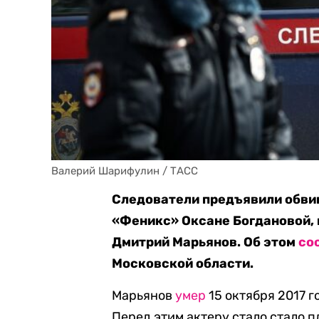
Валерий Шарифулин / ТАСС
Следователи предъявили обви
«Феникс» Оксане Богдановой, 
Дмитрий Марьянов. Об этом
со
Московской области.
Марьянов
умер
15 октября 2017 г
Перед этим актеру стало стало п