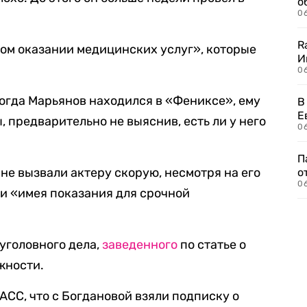
о
06
R
ом оказании медицинских услуг», которые
И
0
когда Марьянов находился в «Фениксе», ему
В
Е
 предварительно не выяснив, есть ли у него
06
П
 не вызвали актеру скорую, несмотря на его
о
06
 и «имея показания для срочной
уголовного дела,
заведенного
по статье о
жности.
АСС, что с Богдановой взяли подписку о