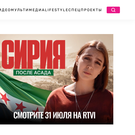
ИДЕО
МУЛЬТИМЕДИА
LIFESTYLE
СПЕЦПРОЕКТЫ