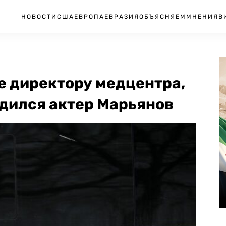
НОВОСТИ
США
ЕВРОПА
ЕВРАЗИЯ
ОБЪЯСНЯЕМ
МНЕНИЯ
В
е директору медцентра,
одился актер Марьянов