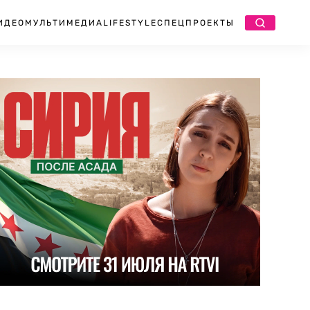
ИДЕО
МУЛЬТИМЕДИА
LIFESTYLE
СПЕЦПРОЕКТЫ