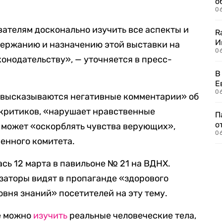
о
06
вателям досконально изучить все аспекты и
R
И
держанию и назначению этой выставки на
0
конодательству», — уточняется в пресс-
В
Е
06
«высказываются негативные комментарии» об
 критиков, «нарушает нравственные
П
о
а может «оскорблять чувства верующих»,
06
енного комитета.
ась 12 марта в павильоне № 21 на ВДНХ.
заторы видят в пропаганде «здорового
вня знаний» посетителей на эту тему.
е можно
изучить
реальные человеческие тела,