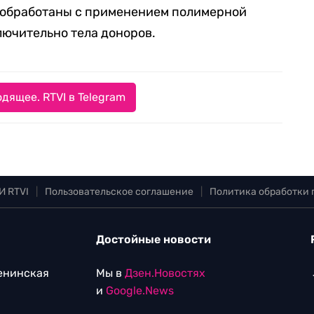
е обработаны с применением полимерной
ючительно тела доноров.
дящее. RTVI в Telegram
И RTVI
|
Пользовательское соглашение
|
Политика обработки
Достойные новости
Ленинская
Мы в
Дзен.Новостях
и
Google.News