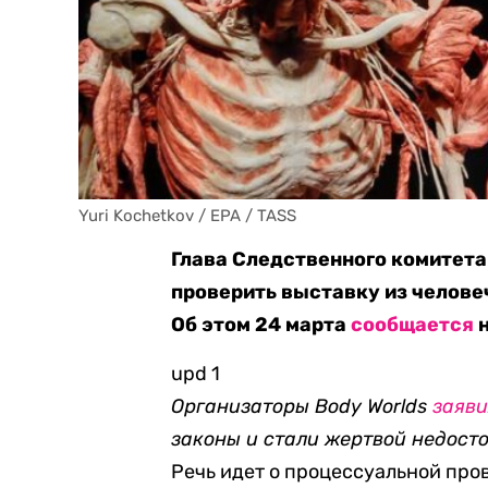
Yuri Kochetkov / EPA / TASS
Глава Следственного комитет
проверить выставку из человеч
Об этом 24 марта
сообщается
н
upd 1
Организаторы Body Worlds
заяв
законы и стали жертвой недосто
Речь идет о процессуальной про