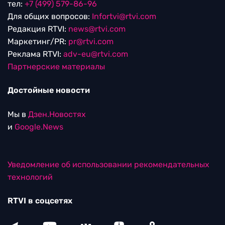
тел:
+7 (499) 579-86-96
Для общих вопросов:
Infortvi@rtvi.com
Редакция RTVI:
news@rtvi.com
Маркетинг/PR:
pr@rtvi.com
Реклама RTVI:
adv-eu@rtvi.com
Партнерские материалы
Достойные новости
Мы в
Дзен.Новостях
и
Google.News
Уведомление об использовании рекомендательных
технологий
RTVI в соцсетях