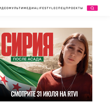
ИДЕО
МУЛЬТИМЕДИА
LIFESTYLE
СПЕЦПРОЕКТЫ