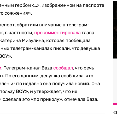
енным гербом <…>, изображенном на паспорте
го сожжения».
аспорт, обратили внимание в телеграм-
к, в частности,
прокомментировала
глава
катерина Мизулина, которая пообещала
нных телеграм-каналах писали, что девушка
 ВСУ».
и
. Телеграм-канал Baza
сообщал
, что речь
н. По его данным, девушка сообщила, что
ен и что недавно она получила новый. Она
пользу ВСУ», и утверждает, что не
 сделала это «по приколу», отмечала Baza.
«