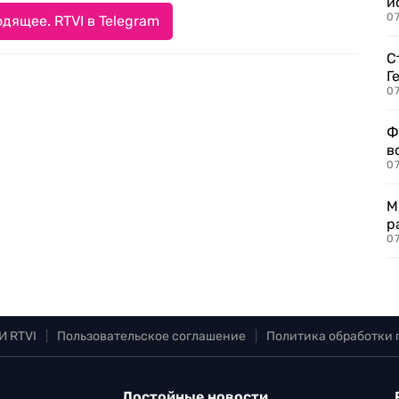
и
0
дящее. RTVI в Telegram
С
Г
07
Ф
в
07
М
р
07
И RTVI
|
Пользовательское соглашение
|
Политика обработки
Достойные новости