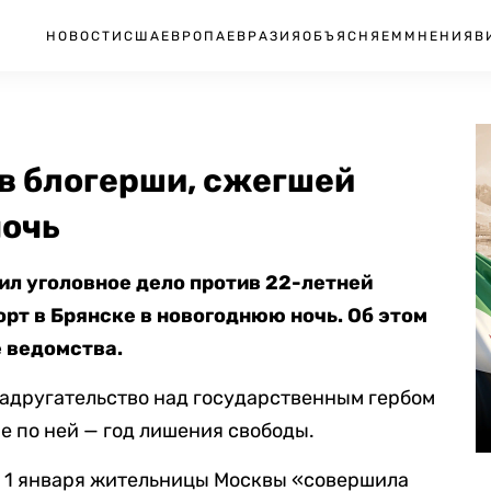
НОВОСТИ
США
ЕВРОПА
ЕВРАЗИЯ
ОБЪЯСНЯЕМ
МНЕНИЯ
В
в блогерши, сжегшей
ночь
л уголовное дело против 22-летней
рт в Брянске в новогоднюю ночь. Об этом
 ведомства.
(надругательство над государственным гербом
е по ней — год лишения свободы.
м 1 января жительницы Москвы «совершила