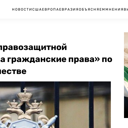
НОВОСТИ
США
ЕВРОПА
ЕВРАЗИЯ
ОБЪЯСНЯЕМ
МНЕНИЯ
В
 правозащитной
а гражданские права» по
честве