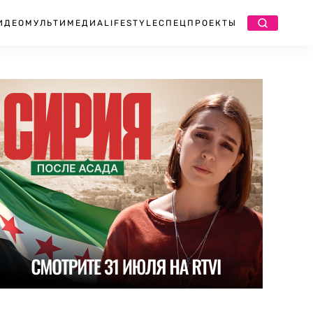
ИДЕО
МУЛЬТИМЕДИА
LIFESTYLE
СПЕЦПРОЕКТЫ