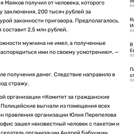
о
ря Маяков получил от человека, которого
06
у заключения, 200 тысяч рублей за
R
урой законности приговора. Предполагалось,
И
 составит 2,5 млн рублей.
0
ожности мужчина не имел, а полученные
В
Е
распорядиться ими по своему усмотрению», —
06
П
ле получения денег. Следствие направило в
о
06
под стражу.
ой организации «Комитет за гражданские
 Полицейские выгнали из помещения всех
лен правления организации Юлия Перепелова
 офис зашел неизвестный человек с пакетом и
едседатель организации Андрей Бабушкин