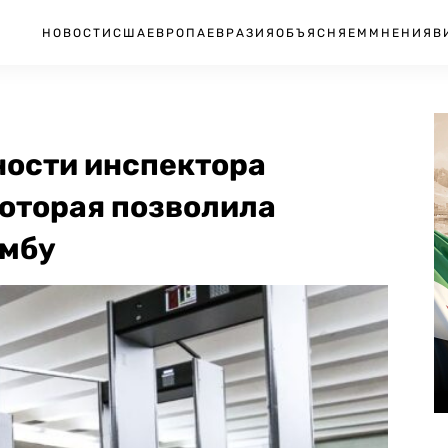
НОВОСТИ
США
ЕВРОПА
ЕВРАЗИЯ
ОБЪЯСНЯЕМ
МНЕНИЯ
В
ности инспектора
которая позволила
омбу