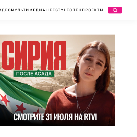
ИДЕО
МУЛЬТИМЕДИА
LIFESTYLE
СПЕЦПРОЕКТЫ