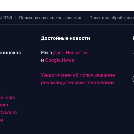
И RTVI
|
Пользовательское соглашение
|
Политика обработки
Достойные новости
Ленинская
Мы в
Дзен.Новостях
и
Google.News
Уведомление об использовании
рекомендательных технологий
vi.com
.com
tvi.com
лы