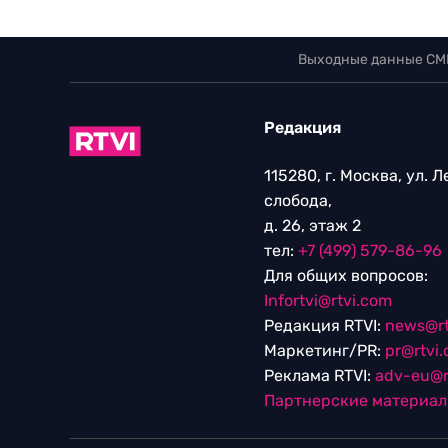
Выходные данные СМ
Редакция
115280, г. Москва, ул. 
слобода,
д. 26, этаж 2
тел:
+7 (499) 579-86-96
Для общих вопросов:
Infortvi@rtvi.com
Редакция RTVI:
news@rt
Маркетинг/PR:
pr@rtvi
Реклама RTVI:
adv-eu@r
Партнерские материа