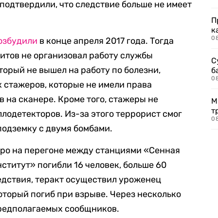
подтвердили, что следствие больше не имеет
П
к
0
озбудили
в конце апреля 2017 года. Тогда
литов не организовал работу службы
С
торый не вышел на работу по болезни,
б
0
х стажеров, которые не имели права
 на сканере. Кроме того, стажеры не
М
т
лодетекторов. Из-за этого террорист смог
0
подземку с двумя бомбами.
етро на перегоне между станциями «Сенная
ститут» погибли 16 человек, больше 60
едствия, теракт осуществил уроженец
торый погиб при взрыве. Через несколько
предполагаемых сообщников.