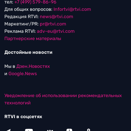
тел:
+7 (499) 579-86-96
Для общих вопросов:
Infortvi@rtvi.com
Редакция RTVI:
news@rtvi.com
Маркетинг/PR:
pr@rtvi.com
Реклама RTVI:
adv-eu@rtvi.com
Партнерские материалы
Достойные новости
Мы в
Дзен.Новостях
и
Google.News
Уведомление об использовании рекомендательных
технологий
RTVI в соцсетях