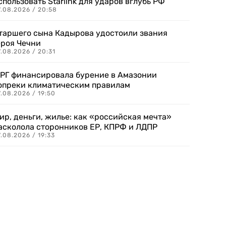
спользовать Starlink для ударов вглубь РФ
7.08.2026 / 20:58
таршего сына Кадырова удостоили звания
ероя Чечни
.08.2026 / 20:31
РГ финансировала бурение в Амазонии
опреки климатическим правилам
.08.2026 / 19:50
ир, деньги, жилье: как «российская мечта»
асколола сторонников ЕР, КПРФ и ЛДПР
.08.2026 / 19:33