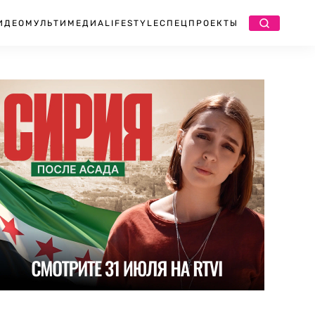
ИДЕО
МУЛЬТИМЕДИА
LIFESTYLE
СПЕЦПРОЕКТЫ