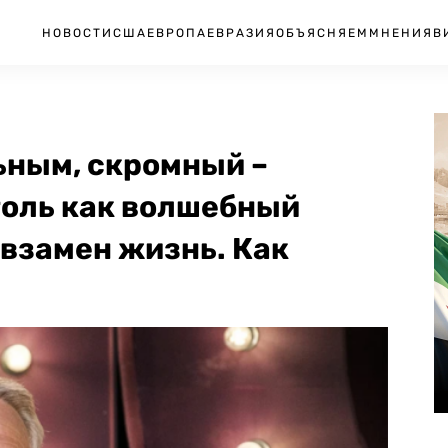
НОВОСТИ
США
ЕВРОПА
ЕВРАЗИЯ
ОБЪЯСНЯЕМ
МНЕНИЯ
В
ьным, скромный –
оль как волшебный
 взамен жизнь. Как