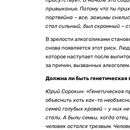
присутствует. В начале это соц
привыкание. Потому что ты при
портвейна – все, зажимы снялис
стал сильный, был скромный – с
В зрелости алкоголиками становя
снова появляется этот риск. Лю
которое наступает после выпито
за причин, вызванных алкоголем
Должна ли быть генетическая
Юрий Сорокин: «Генетическая п
объяснить хоть как-то необъясн
семей голубых кровей – у них не
стали. А были семьи, когда отец
человек остался трезвым. Челов