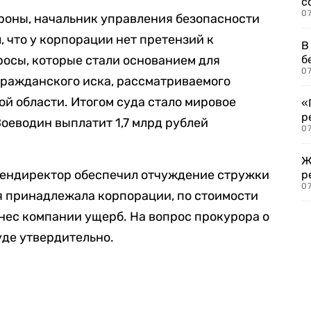
с
07
роны, начальник управления безопасности
 что у корпорации нет претензий к
В
росы, которые стали основанием для
б
07
гражданского иска, рассматриваемого
й области. Итогом суда стало мировое
«
р
Воеводин выплатит 1,7 млрд рублей
07
Ж
-гендиректор обеспечил отчуждение стружки
р
07
ая принадлежала корпорации, по стоимости
нес компании ущерб. На вопрос прокурора о
уде утвердительно.