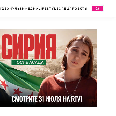
ИДЕО
МУЛЬТИМЕДИА
LIFESTYLE
СПЕЦПРОЕКТЫ