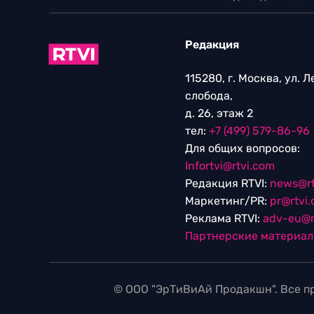
Редакция
115280, г. Москва, ул. 
слобода,
д. 26, этаж 2
тел:
+7 (499) 579-86-96
Для общих вопросов:
Infortvi@rtvi.com
Редакция RTVI:
news@rt
Маркетинг/PR:
pr@rtvi
Реклама RTVI:
adv-eu@r
Партнерские материа
© ООО "ЭрТиВиАй Продакшн". Все пр