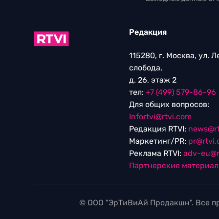
Редакция
115280, г. Москва, ул. 
слобода,
д. 26, этаж 2
тел:
+7 (499) 579-86-96
Для общих вопросов:
Infortvi@rtvi.com
Редакция RTVI:
news@rt
Маркетинг/PR:
pr@rtvi
Реклама RTVI:
adv-eu@r
Партнерские материа
© ООО "ЭрТиВиАй Продакшн". Все пр