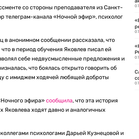
а
07
ссменте со стороны преподавателя из Санкт-
ор телеграм-канала «Ночной эфир», психолог
«
р
07
иц в анонимном сообщении рассказала, что
«
 что в период обучения Яковлев писал ей
Р
озволял себе недвусмысленные предложения и
07
изналась, что боялась открыто говорить об
С
оду с имиджем ходячей любящей доброты
с
07
 «Ночного эфира»
сообщила
, что эта история
ах Яковлева ходят давно и аналогичных
с коллегами психологами Дарьей Кузнецовой и