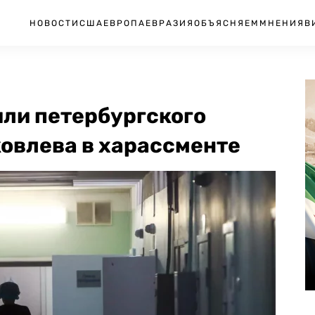
НОВОСТИ
США
ЕВРОПА
ЕВРАЗИЯ
ОБЪЯСНЯЕМ
МНЕНИЯ
В
ли петербургского
ковлева в харассменте