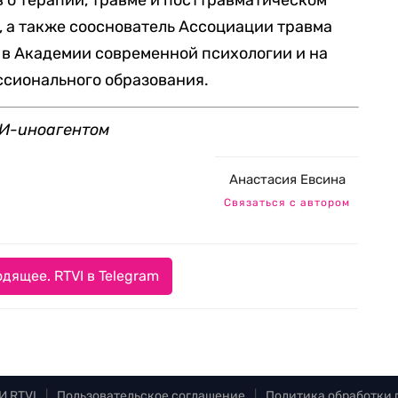
в о терапии, травме и посттравматическом
, а также сооснователь Ассоциации травма
 в Академии современной психологии и на
ссионального образования.
И-иноагентом
Анастасия Евсина
Связаться с автором
дящее. RTVI в Telegram
И RTVI
|
Пользовательское соглашение
|
Политика обработки