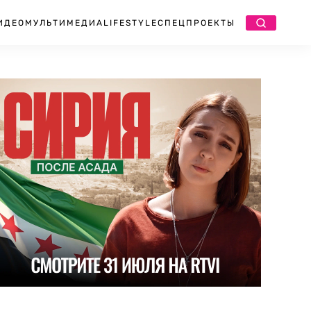
ИДЕО
МУЛЬТИМЕДИА
LIFESTYLE
СПЕЦПРОЕКТЫ