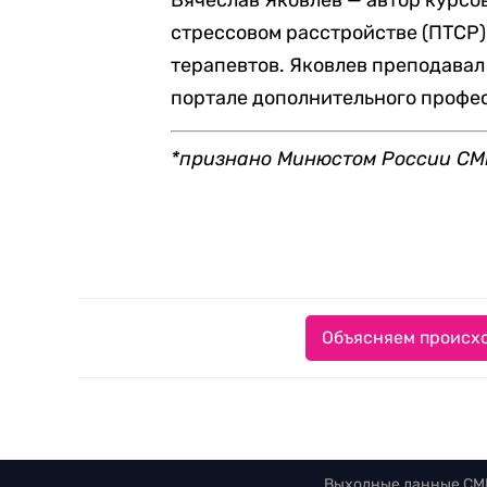
Вячеслав Яковлев — автор курсо
стрессовом расстройстве (ПТСР)
терапевтов. Яковлев преподавал
портале дополнительного профе
*признано Минюстом России СМ
Объясняем происхо
Выходные данные СМ