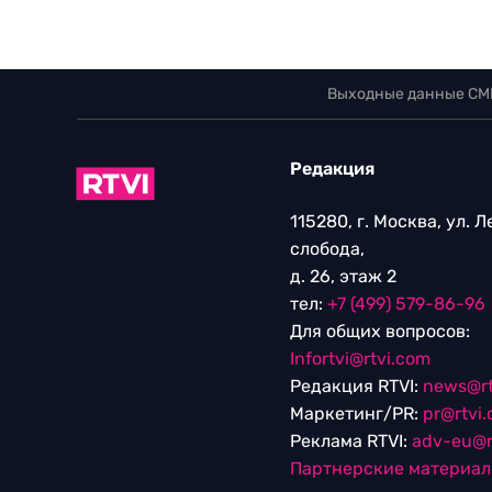
Выходные данные СМ
Редакция
115280, г. Москва, ул. 
слобода,
д. 26, этаж 2
тел:
+7 (499) 579-86-96
Для общих вопросов:
Infortvi@rtvi.com
Редакция RTVI:
news@rt
Маркетинг/PR:
pr@rtvi
Реклама RTVI:
adv-eu@r
Партнерские материа