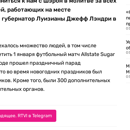
ниться к нам с Шэрон в молитве за всех
ей, работающих на месте
«
л губернатор Луизианы Джефф Лэндри в
п
п
0
У
ехалось множество людей, в том числе
о
0
ить 1 января футбольный матч Allstate Sugar
ороде прошел праздничный парад
М
то во время новогодних праздников был
М
05
иков. Кроме того, были 300 дополнительных
тельных органов.
дящее. RTVI в Telegram