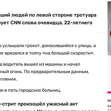
вший людей по левой стороне тротуара
рует CNN слова очевидца, 22-летнего
о услышали грохот, доносившийся с улицы, а
ик врезался в толпу «на большой скорости».
да водитель вышел из машины и начал
тный огонь. По предварительным данным,
упления.
 в пять городских больниц.
М
н-стрит произошёл ужасный акт
с
0