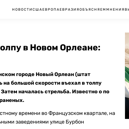
НОВОСТИ
США
ЕВРОПА
ЕВРАЗИЯ
ОБЪЯСНЯЕМ
МНЕНИЯ
В
олпу в Новом Орлеане:
анском городе Новый Орлеан (штат
ь на большой скорости въехал в толпу
Затем началась стрельба. Известно о по
 раненых.
естному времени во Французском квартале, на
ьными заведениями улице Бурбон