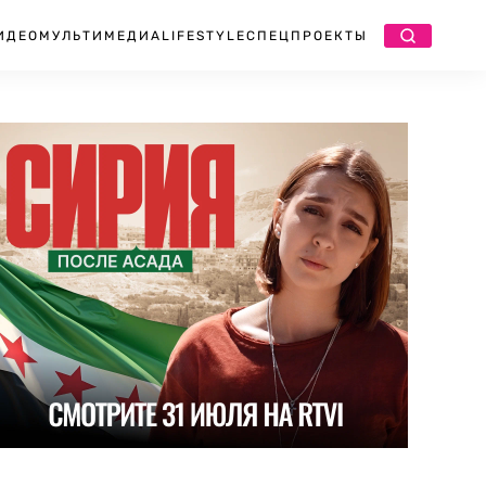
ИДЕО
МУЛЬТИМЕДИА
LIFESTYLE
СПЕЦПРОЕКТЫ