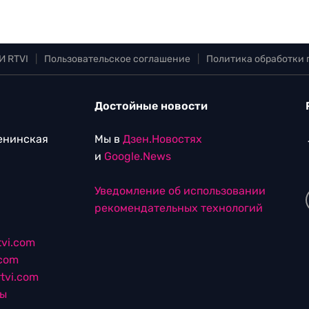
И RTVI
|
Пользовательское соглашение
|
Политика обработки
Достойные новости
Ленинская
Мы в
Дзен.Новостях
и
Google.News
Уведомление об использовании
рекомендательных технологий
vi.com
.com
tvi.com
лы