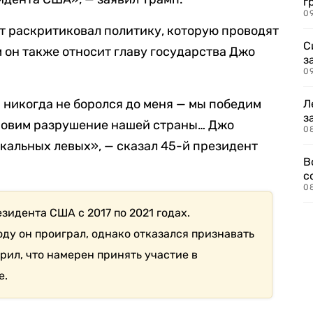
г
09
 раскритиковал политику, которую проводят
С
 он также относит главу государства Джо
з
0
 и никогда не боролся до меня — мы победим
Л
з
новим разрушение нашей страны… Джо
0
кальных левых», — сказал 45-й президент
В
с
0
зидента США с 2017 по 2021 годах.
ду он проиграл, однако отказался признавать
рил, что намерен принять участие в
е.