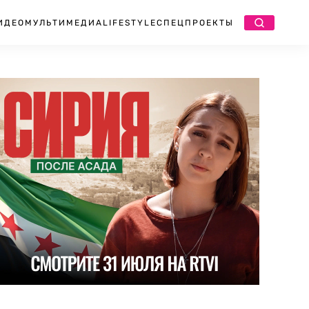
ИДЕО
МУЛЬТИМЕДИА
LIFESTYLE
СПЕЦПРОЕКТЫ