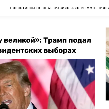
НОВОСТИ
США
ЕВРОПА
ЕВРАЗИЯ
ОБЪЯСНЯЕМ
МНЕНИЯ
В
 великой»: Трамп подал
езидентских выборах