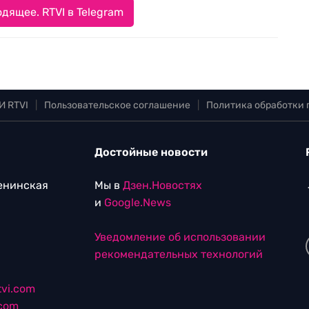
дящее. RTVI в Telegram
И RTVI
|
Пользовательское соглашение
|
Политика обработки
Достойные новости
Ленинская
Мы в
Дзен.Новостях
и
Google.News
Уведомление об использовании
рекомендательных технологий
vi.com
.com