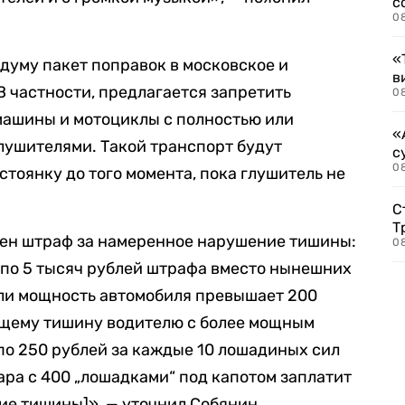
с
0
«
рдуму пакет поправок в московское и
в
В частности, предлагается запретить
0
 машины и мотоциклы с полностью или
«
ушителями. Такой транспорт будут
с
08
тоянку до того момента, пока глушитель не
С
Т
личен штраф за намеренное нарушение тишины:
08
 по 5 тысяч рублей штрафа вместо нынешних
сли мощность автомобиля превышает 200
ющему тишину водителю с более мощным
по 250 рублей за каждые 10 лошадиных сил
ара с 400 „лошадками“ под капотом заплатит
ие тишины]», — уточнил Собянин.