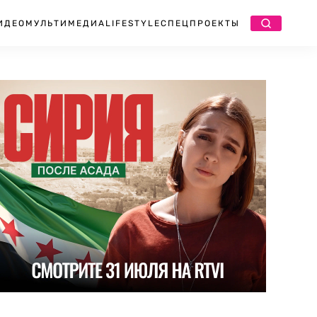
ИДЕО
МУЛЬТИМЕДИА
LIFESTYLE
СПЕЦПРОЕКТЫ