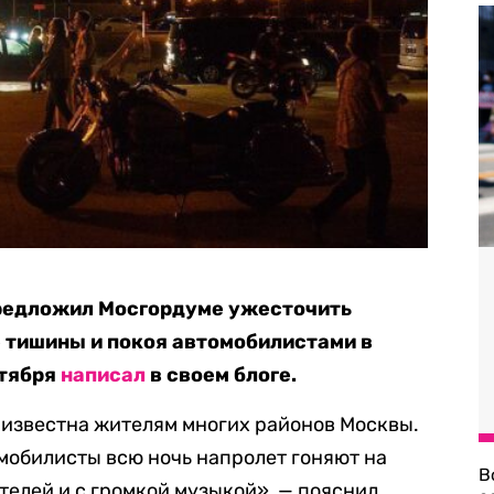
редложил Мосгордуме ужесточить
 тишины и покоя автомобилистами в
нтября
написал
в своем блоге.
 известна жителям многих районов Москвы.
мобилисты всю ночь напролет гоняют на
В
телей и с громкой музыкой», — пояснил