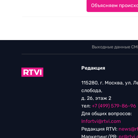
Объясняем происхо
Выходные данные СМ
Редакция
115280, г. Москва, ул. 
слобода,
д. 26, этаж 2
тел:
+7 (499) 579-86-96
Для общих вопросов:
Infortvi@rtvi.com
Редакция RTVI:
news@rt
Маркетинг/PR:
pr@rtvi