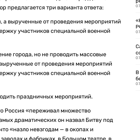
р
07
ор предлагается три варианта ответа:
«
ды, а вырученные от проведения мероприятий
Р
держку участников специальной военной
07
С
с
ние города, но не проводить массовые
07
 вырученные от проведения мероприятий
В
держку участников специальной военной
б
07
водить праздничных мероприятий.
что Россия «переживал множество
самых драматических он назвал Битву под
 что «назло невзгодам — в окопах и
заводах и фабриках, в Большом театре, в