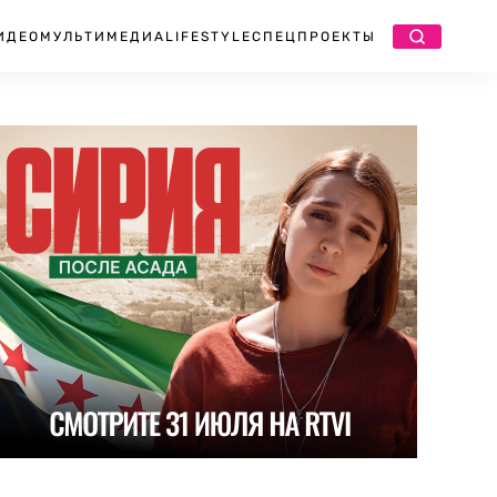
ИДЕО
МУЛЬТИМЕДИА
LIFESTYLE
СПЕЦПРОЕКТЫ