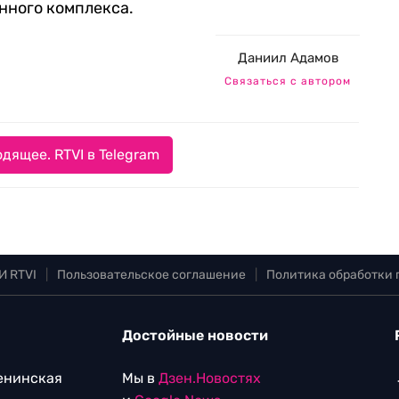
нного комплекса.
Даниил Адамов
Связаться с автором
дящее. RTVI в Telegram
И RTVI
|
Пользовательское соглашение
|
Политика обработки
Достойные новости
Ленинская
Мы в
Дзен.Новостях