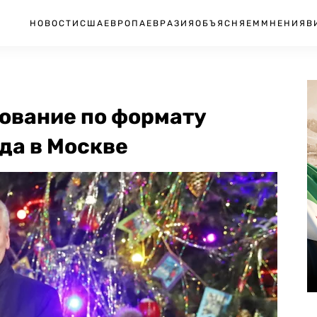
НОВОСТИ
США
ЕВРОПА
ЕВРАЗИЯ
ОБЪЯСНЯЕМ
МНЕНИЯ
В
сование по формату
да в Москве