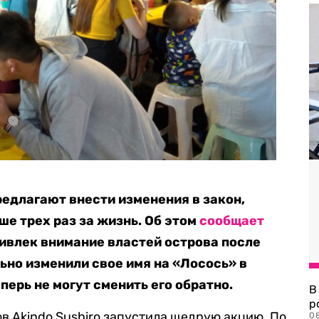
едлагают внести изменения в закон,
е трех раз за жизнь. Об этом
сообщает
ривлек внимание властей острова после
ьно изменили свое имя на «Лосось» в
перь не могут сменить его обратно.
В
р
ов Akindo Sushiro запустила щедрую акцию. По
08