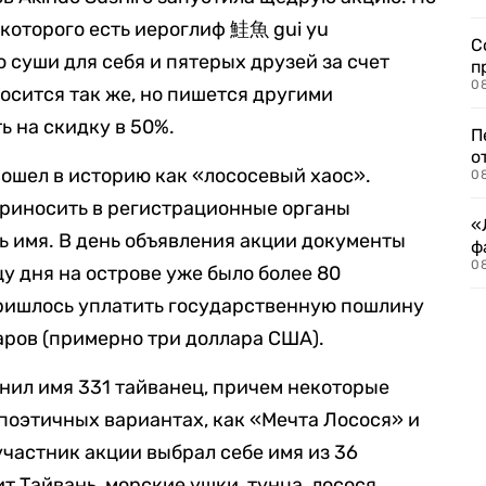
 которого есть иероглиф 鮭魚 gui yu
С
ю суши для себя и пятерых друзей за счет
п
08
осится так же, но пишется другими
ь на скидку в 50%.
П
о
ошел в историю как «лососевый хаос».
08
приносить в регистрационные органы
«
ь имя. В день объявления акции документы
ф
0
цу дня на острове уже было более 80
пришлось уплатить государственную пошлину
аров (примерно три доллара США).
нил имя 331 тайванец, причем некоторые
 поэтичных вариантах, как «Мечта Лосося» и
частник акции выбрал себе имя из 36
т Тайвань, морские ушки, тунца, лосося,