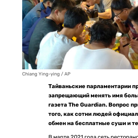
Chiang Ying-ying / AP
Тайваньские парламентарии пр
запрещающий менять имя больш
газета The Guardian. Вопрос п
того, как сотни людей официал
обмен на бесплатные суши и те
В марте 2021 года сеть ресторан