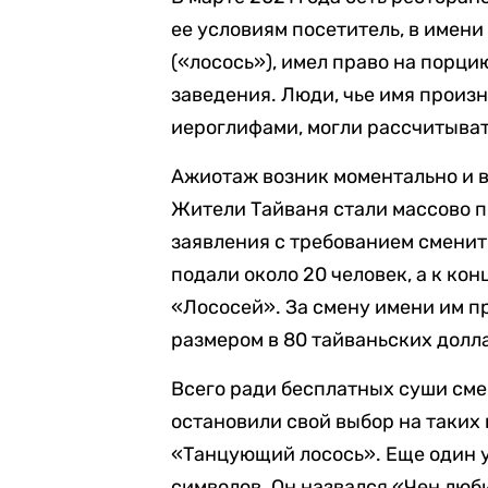
ее условиям посетитель, в имени
(«лосось»), имел право на порци
заведения. Люди, чье имя произн
иероглифами, могли рассчитыват
Ажиотаж возник моментально и в
Жители Тайваня стали массово 
заявления с требованием сменит
подали около 20 человек, а к кон
«Лососей». За смену имени им 
размером в 80 тайваньских долл
Всего ради бесплатных суши сме
остановили свой выбор на таких
«Танцующий лосось». Еще один у
символов. Он назвался «Чен люби