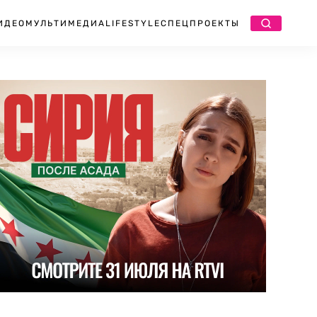
ИДЕО
МУЛЬТИМЕДИА
LIFESTYLE
СПЕЦПРОЕКТЫ