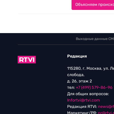
Объясняем происхо
Выходные данные СМ
Редакция
115280, г. Москва, ул. 
слобода,
д. 26, этаж 2
тел:
+7 (499) 579-86-96
Для общих вопросов:
Infortvi@rtvi.com
Редакция RTVI:
news@rt
Маркетинг/PR:
pr@rtvi