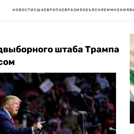
НОВОСТИ
США
ЕВРОПА
ЕВРАЗИЯ
ОБЪЯСНЯЕМ
МНЕНИЯ
В
двыборного штаба Трампа
сом