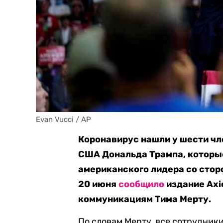
Evan Vucci / AP
Коронавирус нашли у шести ч
США Дональда Трампа, которы
американского лидера со стор
20 июня
сообщило
издание Axi
коммуникациям Тима Мерту.
По словам Мерту, все сотрудник