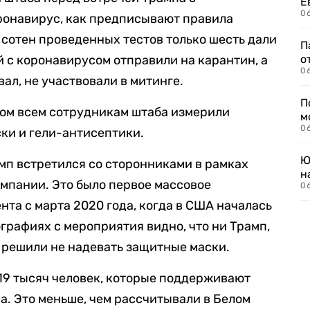
Е
06
ронавирус, как предписывают правила
з сотен проведенных тестов только шесть дали
П
 с коронавирусом отправили на карантин, а
о
06
вал, не участвовали в митинге.
П
гом всем сотрудникам штаба измерили
м
06
ски и гели-антисептики.
Ю
амп встретился со сторонниками в рамках
н
мпании. Это было первое массовое
06
та с марта 2020 года, когда в США началась
графиях с мероприятия видно, что ни Трамп,
 решили не надевать защитные маски.
 19 тысяч человек, которые поддерживают
. Это меньше, чем рассчитывали в Белом