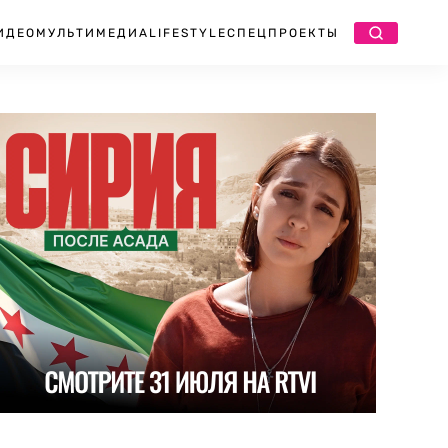
ИДЕО
МУЛЬТИМЕДИА
LIFESTYLE
СПЕЦПРОЕКТЫ