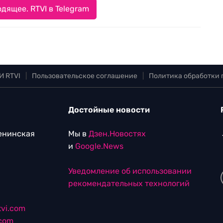
дящее. RTVI в Telegram
И RTVI
|
Пользовательское соглашение
|
Политика обработки
Достойные новости
Ленинская
Мы в
Дзен.Новостях
и
Google.News
Уведомление об использовании
рекомендательных технологий
vi.com
.com