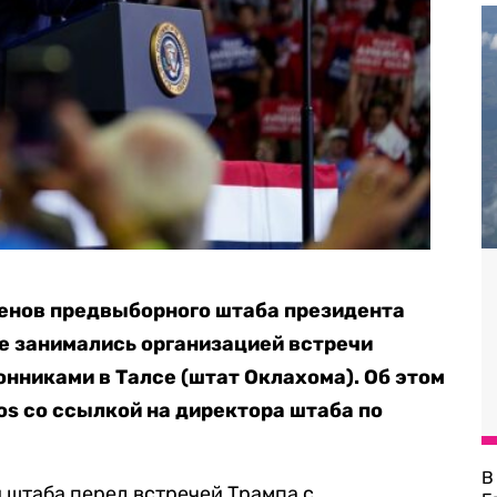
ленов предвыборного штаба президента
е занимались организацией встречи
онниками в Талсе (штат Оклахома). Об этом
os со ссылкой на директора штаба по
В
и штаба перед встречей Трампа с