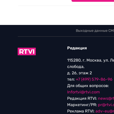
Выходные данные СМ
Редакция
115280, г. Москва, ул. 
слобода,
д. 26, этаж 2
тел:
+7 (499) 579-86-96
Для общих вопросов:
Infortvi@rtvi.com
Редакция RTVI:
news@rt
Маркетинг/PR:
pr@rtvi
Реклама RTVI:
adv-eu@r