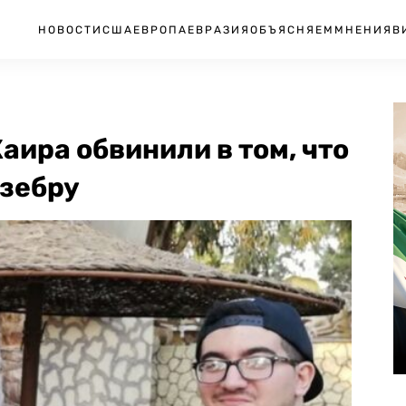
НОВОСТИ
США
ЕВРОПА
ЕВРАЗИЯ
ОБЪЯСНЯЕМ
МНЕНИЯ
В
аира обвинили в том, что
 зебру