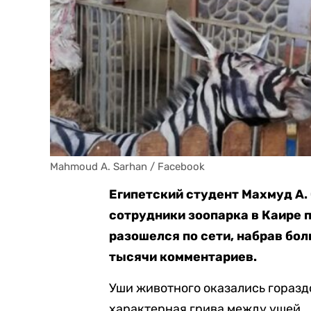
Mahmoud A. Sarhan / Facebook
Египетский студент Махмуд А.
сотрудники зоопарка в Каире 
разошелся по сети, набрав бо
тысячи комментариев.
Уши животного оказались горазд
характерная грива между ушей.