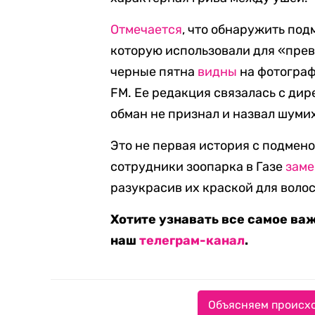
Отмечается
, что обнаружить под
которую использовали для «прев
черные пятна
видны
на фотогра
FM. Ее редакция связалась с ди
обман не признал и назвал шуми
Это не первая история с подмено
сотрудники зоопарка в Газе
зам
разукрасив их краской для волос
Хотите узнавать все самое ва
наш
телеграм-канал
.
Объясняем происхо