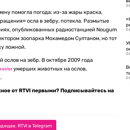
в
06
мену помогла погода: из-за жары краска,
«
ращения» осла в зебру, потекла. Размытые
р
фиях, опубликованных радиостанцией Nougum
06
ректором зоопарка Мохамедом Султаном, но тот
У
ху ложной.
о
06
й ослов на зебр. В октябре 2009 года
В
енили
умерших животных на ослов,
т
.
06
жное от RTVI первыми? Подписывайтесь на
дящее. RTVI в Telegram