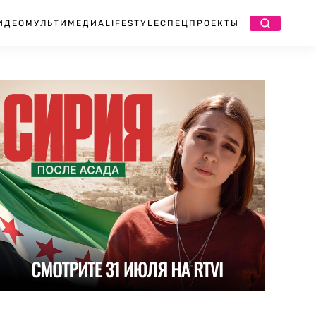
ИДЕО
МУЛЬТИМЕДИА
LIFESTYLE
СПЕЦПРОЕКТЫ