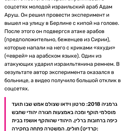
соцсетях молодой израильский араб Адам
Аруш. Он решил провести эксперимент и
вышел на улицу в Берлине с кипой на голове.
После этого он подвергся атаке арабов
(предположительно, беженцев из Сирии),
которые напали на него с криками «яхуди»
(«еврей» на арабском языке). Один из
атакующих ударил израильтянина ремнем. В
оезультате автор эксперимента оказался в
больнице, а видео получило большой отклик в
соцсетях.
גרמניה 2018: סרטון וידאו שצולם אמש שבו תועד
מוסלמי תוקף ומכה באמצעות חגורה יהודי שחבש
כיפה ברחובות ברלין. היהודי שהותקף אושפז בבית
חולים. המשטרה פתחה בחקירה (קרדיט: