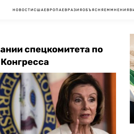
НОВОСТИ
США
ЕВРОПА
ЕВРАЗИЯ
ОБЪЯСНЯЕМ
МНЕНИЯ
В
дании спецкомитета по
 Конгресса