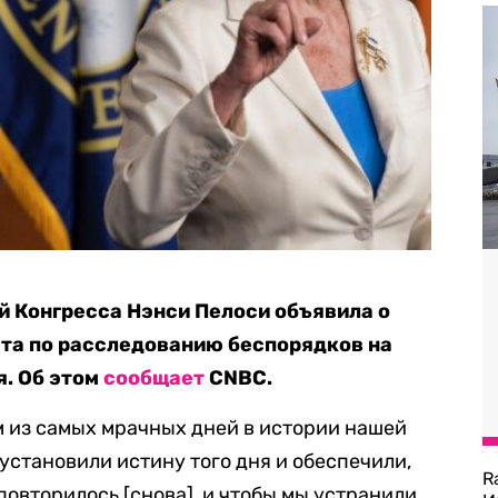
 Конгресса Нэнси Пелоси объявила о
ета по расследованию беспорядков на
я. Об этом
сообщает
CNBC.
 из самых мрачных дней в истории нашей
установили истину того дня и обеспечили,
R
повторилось [снова], и чтобы мы устранили