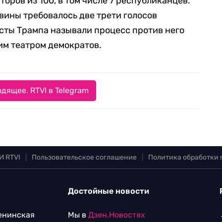
оров из 100, в том числе 7 республиканцев.
вины требовалось две трети голосов
ристы Трампа называли процесс против него
м театром демократов.
дящее. RTVI в Telegram
И RTVI
|
Пользовательское соглашение
|
Политика обработки
Достойные новости
Ленинская
Мы в
Дзен.Новостях