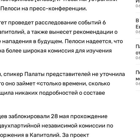
И
0
а Пелоси на пресс-конференции.
В
тет проведет расследование событий 6
Е
апитолий, а также вынесет рекомендации о
06
 нападения в будущем. Пелоси надеется, что
П
на более широкая комиссия для изучения
о
06
П
, спикер Палаты представителей не уточнила
м
то оно займет «столько времени, сколько
06
бщила никаких подробностей о составе
цев заблокировали 28 мая прохождение
двухпартийной независимой комиссии по
оржения в Капитолий. За проект