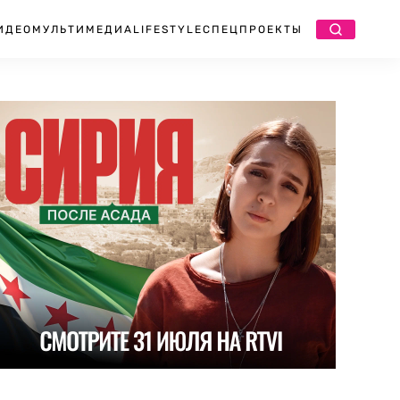
ИДЕО
МУЛЬТИМЕДИА
LIFESTYLE
СПЕЦПРОЕКТЫ