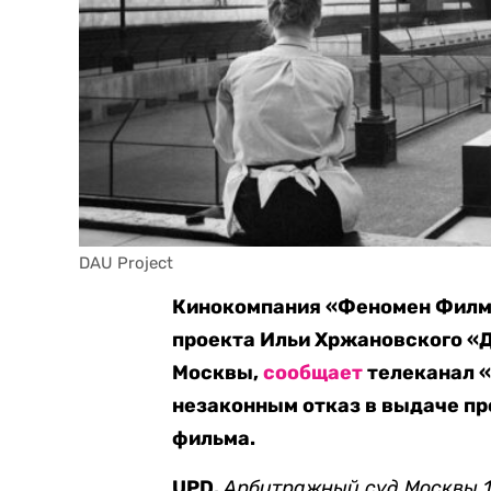
DAU Project
Кинокомпания «Феномен Филмз
проекта Ильи Хржановского «Д
Москвы,
сообщает
телеканал «
незаконным отказ в выдаче п
фильма.
UPD.
Арбитражный суд Москвы 1