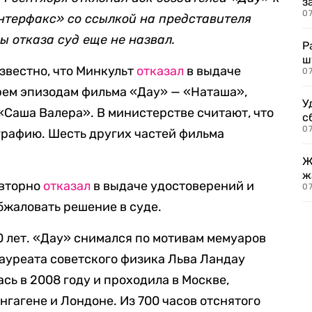
з
07
терфакс» со ссылкой на представителя
 отказа суд еще не назвал.
Р
ш
известно, что Минкульт
отказал
в выдаче
07
рем эпизодам фильма «Дау» — «Наташа»,
У
«Саша Валера». В министерстве считают, что
с
07
рафию. Шесть других частей фильма
Ж
ж
овторно
отказал
в выдаче удостоверений и
0
бжаловать решение в суде.
0 лет. «Дау» снимался по мотивам мемуаров
ауреата советского физика Льва Ландау
сь в 2008 году и проходила в Москве,
енгагене и Лондоне. Из 700 часов отснятого