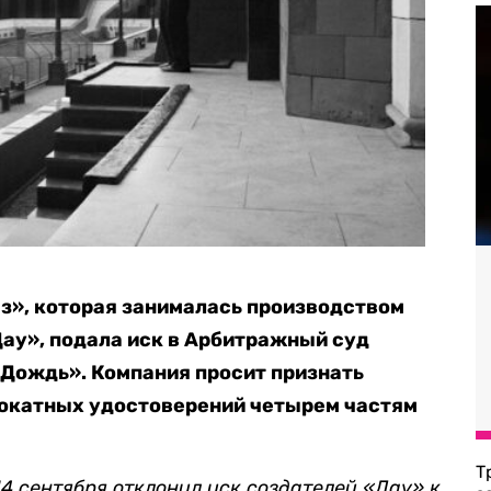
», которая занималась производством
ау», подала иск в Арбитражный суд
Дождь». Компания просит признать
рокатных удостоверений четырем частям
Т
4 сентября отклонил иск создателей «Дау» к