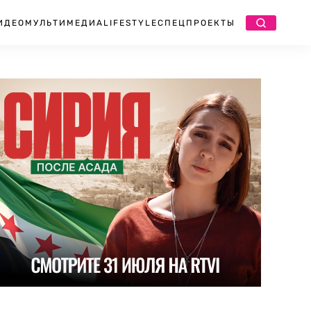
ИДЕО
МУЛЬТИМЕДИА
LIFESTYLE
СПЕЦПРОЕКТЫ