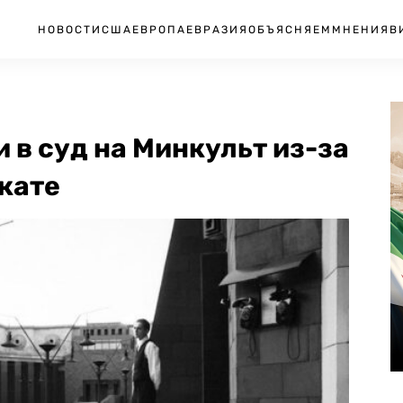
НОВОСТИ
США
ЕВРОПА
ЕВРАЗИЯ
ОБЪЯСНЯЕМ
МНЕНИЯ
В
 в суд на Минкульт из-за
окате