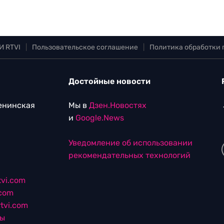
И RTVI
|
Пользовательское соглашение
|
Политика обработки
Достойные новости
Ленинская
Мы в
Дзен.Новостях
и
Google.News
Уведомление об использовании
рекомендательных технологий
vi.com
.com
tvi.com
лы