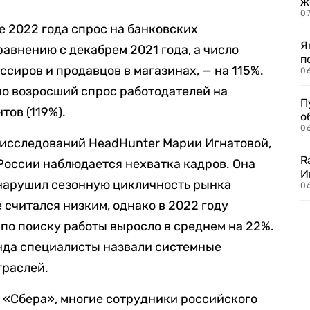
ж
0
е 2022 года спрос на банковских
Я
авнению с декабрем 2021 года, а число
п
сиров и продавцов в магазинах, — на 115%.
0
но возросший спрос работодателей на
П
тов (119%).
о
06
 исследований HeadHunter Марии Игнатовой,
R
России наблюдается нехватка кадров. Она
И
 нарушил сезонную цикличность рынка
0
 считался низким, однако в 2022 году
 по поиску работы выросло в среднем на 22%.
енда специалисты назвали системные
траслей.
 «Сбера», многие сотрудники российского