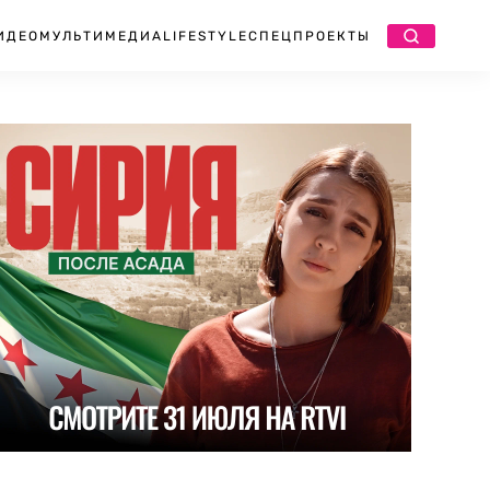
ИДЕО
МУЛЬТИМЕДИА
LIFESTYLE
СПЕЦПРОЕКТЫ