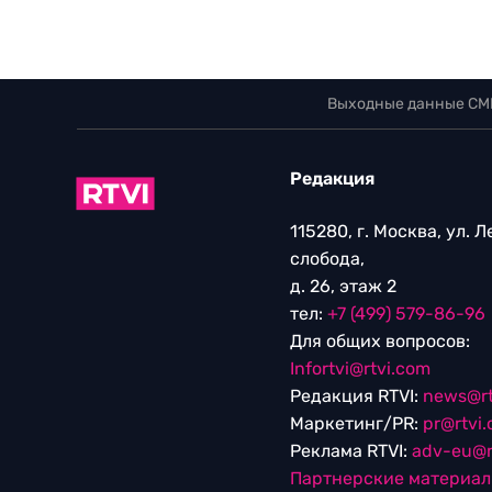
Выходные данные СМ
Редакция
115280, г. Москва, ул. 
слобода,
д. 26, этаж 2
тел:
+7 (499) 579-86-96
Для общих вопросов:
Infortvi@rtvi.com
Редакция RTVI:
news@rt
Маркетинг/PR:
pr@rtvi
Реклама RTVI:
adv-eu@r
Партнерские материа