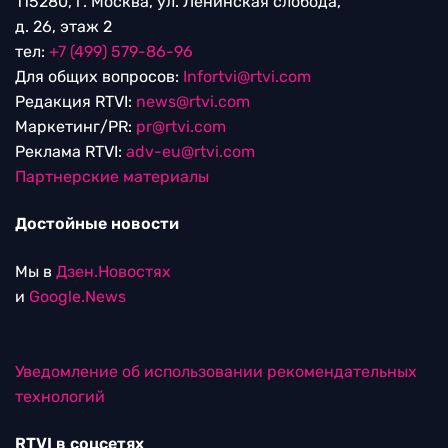
115280, г. Москва, ул. Ленинская слобода,
д. 26, этаж 2
тел:
+7 (499) 579-86-96
Для общих вопросов:
Infortvi@rtvi.com
Редакция RTVI:
news@rtvi.com
Маркетинг/PR:
pr@rtvi.com
Реклама RTVI:
adv-eu@rtvi.com
Партнерские материалы
Достойные новости
Мы в
Дзен.Новостях
и
Google.News
Уведомление об использовании рекомендательных
технологий
RTVI в соцсетях