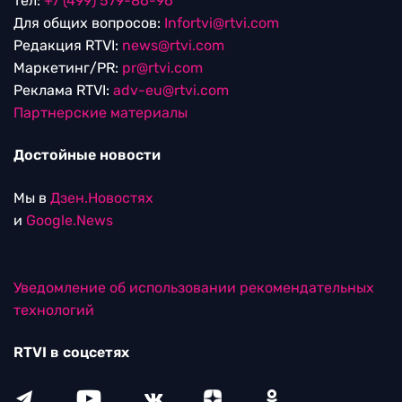
тел:
+7 (499) 579-86-96
Для общих вопросов:
Infortvi@rtvi.com
Редакция RTVI:
news@rtvi.com
Маркетинг/PR:
pr@rtvi.com
Реклама RTVI:
adv-eu@rtvi.com
Партнерские материалы
Достойные новости
Мы в
Дзен.Новостях
и
Google.News
Уведомление об использовании рекомендательных
технологий
RTVI в соцсетях