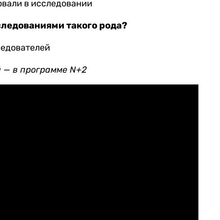
овали в исследовании
следованиями такого рода?
ледователей
 — в программе N+2