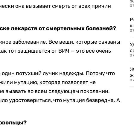
з
чески она вызывает смерть от всех причин
07
Р
ш
иске лекарств от смертельных болезней?
07
жное заболевание. Все вещи, которые связаны
У
 как тот защищается от ВИЧ — это все очень
с
07
Ж
е один потухший лучик надежды. Потому что
ж
0
ужили мутацию, которая позволяет не
 ее вызвать во всем следующем поколении.
ыло удостовериться, что мутация безвредна. А
ровольцы?