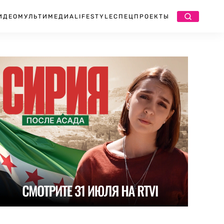
ИДЕО
МУЛЬТИМЕДИА
LIFESTYLE
СПЕЦПРОЕКТЫ