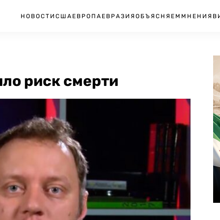
НОВОСТИ
США
ЕВРОПА
ЕВРАЗИЯ
ОБЪЯСНЯЕМ
МНЕНИЯ
В
ило риск смерти