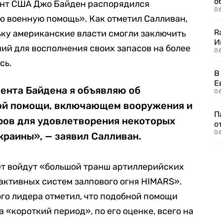
о
ент США Джо Байден распорядился
06
ю военную помощь». Как отметил Салливан,
R
ьку американские власти смогли заключить
И
ий для восполнения своих запасов на более
0
сь.
В
Е
ента Байдена я объявляю об
06
ой помощи, включающем вооружения и
П
аров для удовлетворения некоторых
о
06
раины», — заявил Салливан.
кет войдут «большой транш артиллерийских
активных систем залпового огня HIMARS».
го лидера отметил, что подобной помощи
 «короткий период», по его оценке, всего на