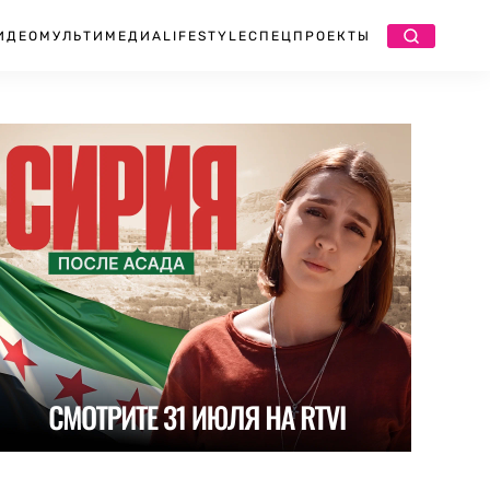
ИДЕО
МУЛЬТИМЕДИА
LIFESTYLE
СПЕЦПРОЕКТЫ