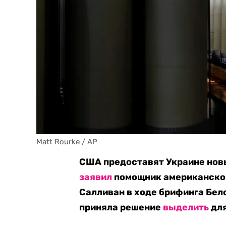
Matt Rourke / AP
США предоставят Украине нов
заявил
помощник американског
Салливан в ходе брифинга Бел
приняла решение
выделить
для