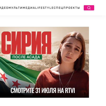
ИДЕО
МУЛЬТИМЕДИА
LIFESTYLE
СПЕЦПРОЕКТЫ