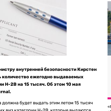
нистру внутренней безопасности Кирстен
ь количество ежегодно выдаваемых
и H-2B на 15 тысяч. Об этом 10 мая
rnal.
должна будет выдать этим летом 15 тысяч
«
х виз категории H-2B, которые выдаются