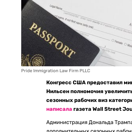
Pride Immigration Law Firm PLLC
Конгресс США предоставил ми
Нильсен полномочия увеличит
сезонных рабочих виз категори
написала
газета Wall Street Jou
Администрация Дональда Трампа 
дополнительных сезонных рабочи