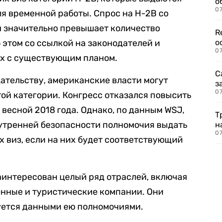
о
07
я временной работы. Спрос на H-2B со
 значительно превышает количество
R
 этом со ссылкой на законодателей и
о
07
ых с существующим планом.
С
ательству, американские власти могут
з
07
той категории. Конгресс отказался повысить
 весной 2018 года. Однако, по данным WSJ,
Т
утренней безопасности полномочия выдать
н
07
их виз, если на них будет соответствующий
аинтересован целый ряд отраслей, включая
енные и туристические компании. Они
уется данными ею полномочиями.