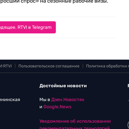
зросший спрос» на сезонные рабочие визы.
дящее. RTVI в Telegram
И RTVI
|
Пользовательское соглашение
|
Политика обработки
Достойные новости
Ленинская
Мы в
Дзен.Новостях
и
Google.News
Уведомление об использовании
рекомендательных технологий