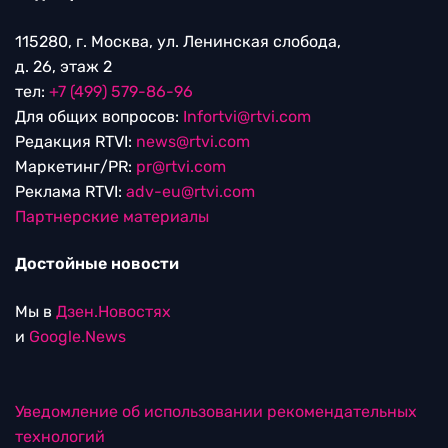
115280, г. Москва, ул. Ленинская слобода,
д. 26, этаж 2
тел:
+7 (499) 579-86-96
Для общих вопросов:
Infortvi@rtvi.com
Редакция RTVI:
news@rtvi.com
Маркетинг/PR:
pr@rtvi.com
Реклама RTVI:
adv-eu@rtvi.com
Партнерские материалы
Достойные новости
Мы в
Дзен.Новостях
и
Google.News
Уведомление об использовании рекомендательных
технологий