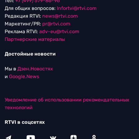
тел:
+7 (499) 579-86-96
Для общих вопросов:
Infortvi@rtvi.com
Редакция RTVI:
news@rtvi.com
Маркетинг/PR:
pr@rtvi.com
Реклама RTVI:
adv-eu@rtvi.com
Партнерские материалы
Достойные новости
Мы в
Дзен.Новостях
и
Google.News
Уведомление об использовании рекомендательных
технологий
RTVI в соцсетях