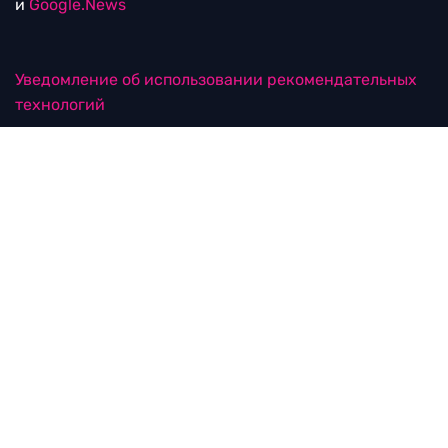
и
Google.News
Уведомление об использовании рекомендательных
технологий
RTVI в соцсетях
18+
© ООО "ЭрТиВиАй Продакшн". Все права защищены.
При цитировании материалов активная
гиперссылка на rtvi.com обязательна