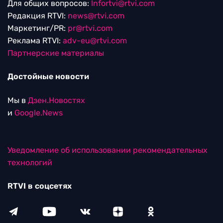
Для общих вопросов:
Infortvi@rtvi.com
Редакция RTVI:
news@rtvi.com
Маркетинг/PR:
pr@rtvi.com
Реклама RTVI:
adv-eu@rtvi.com
Партнерские материалы
Достойные новости
Мы в
Дзен.Новостях
и
Google.News
Уведомление об использовании рекомендательных
технологий
RTVI в соцсетях