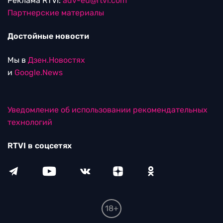
Реклама RTVI:
adv-eu@rtvi.com
Партнерские материалы
Достойные новости
Мы в
Дзен.Новостях
и
Google.News
Уведомление об использовании рекомендательных
технологий
RTVI в соцсетях
18+