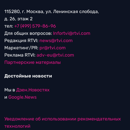
115280, г. Москва, ул. Ленинская слобода,
д. 26, этаж 2
тел:
+7 (499) 579-86-96
Для общих вопросов:
Infortvi@rtvi.com
Редакция RTVI:
news@rtvi.com
Маркетинг/PR:
pr@rtvi.com
Реклама RTVI:
adv-eu@rtvi.com
Партнерские материалы
Достойные новости
Мы в
Дзен.Новостях
и
Google.News
Уведомление об использовании рекомендательных
технологий